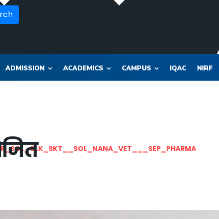
rch
ADMISSION
ACADEMICS
CAMPUS
IQAC
NIRF
योजित
OR_SOL_CLK_SKT__SOL_NANA_VET___SEP_PHARMA