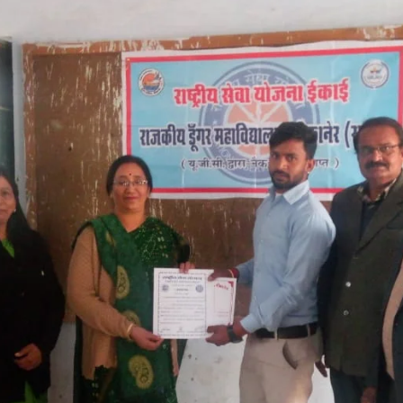
LLY__FOR__FOR_SOL_CLK_SKT__SOL_NANA_VET___SEP