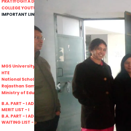
PRATIYOGITA DAKSHATA
Swarnajayanti fellowships scheme 2021
COLLEGE YOUTUBE CHANNEL
Rajasthan lok seva ayaog
IMPORTANT LINKS
Odisha Public Service Commision
U.S. Univercity. Virtual Fair
GATE 2021
RPSC-Assistant_Statistical__Officer
Advertisement No. 02-2021
ARO_JHUNJHUNU_ARMY_RECRUITMENT_RA
Advertisement-No_-7-of-2021
Advt. Details Consultants
MGS University
DCB E-Content
HTE
Previous
National Scholarship Portal
Rajasthan Sampark
Ministry of Education
B.A. PART - I ADMISSIONS 2021-22
MERIT LIST - I
B.A. PART - I ADMISSIONS 2021-22
WAITING LIST - I
E-Lectures
E CONTENT BANK