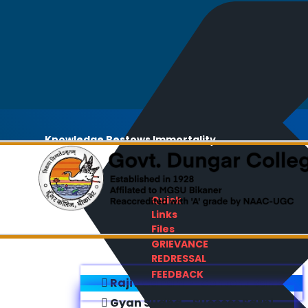
Knowledge Bestows Immortality
Quick
Links
Files
GRIEVANCE
REDRESSAL
FEEDBACK
Rajiv Gandhi E-Content Bank
Gyan Sudha - Success Sathi