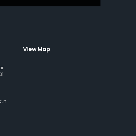
View Map
ar
01
.in