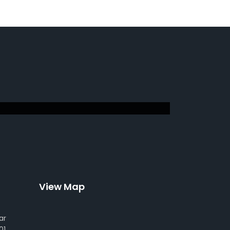
View Map
ar
01