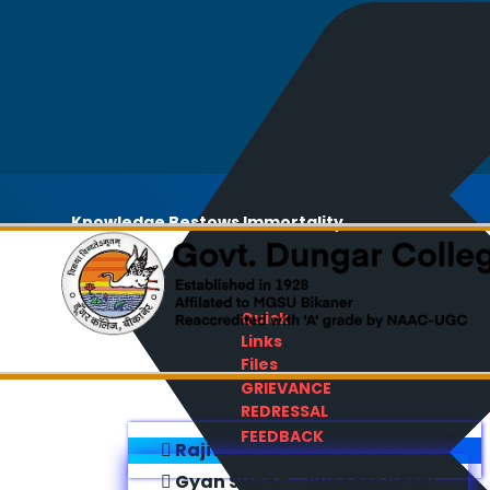
Knowledge Bestows Immortality
Quick
Links
Files
GRIEVANCE
REDRESSAL
FEEDBACK
Rajiv Gandhi E-Content Bank
Gyan Sudha - Success Sathi