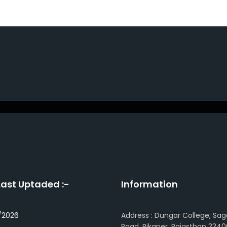
Last Uptaded :-
Information
/2026
Address : Dungar College, Sag
Road, Bikaner, Rajasthan 3340