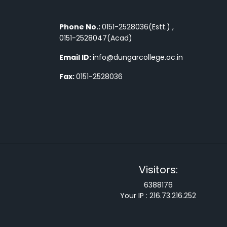
Phone No.:
0151-2528036(Estt.) ,
0151-2528047(Acad)
Email ID:
info@dungarcollege.ac.in
Fax:
0151-2528036
Visitors:
6388176
Your IP :
216.73.216.252