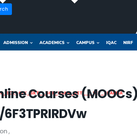
rch
ADMISSION
ACADEMICS
CAMPUS
IQAC
NIRF
nline Courses (MOOCs
OR_SOL_CLK_SKT__SOL_NANA_VET___SEP_PHARMA
e/6F3TPRIRDVw
ion