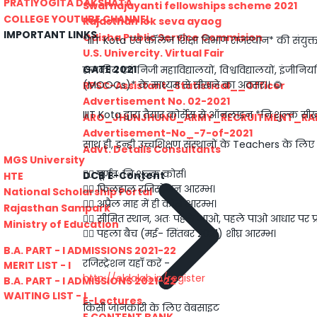
PRATIYOGITA DAKSHATA
Swarnajayanti fellowships scheme 2021
COLLEGE YOUTUBE CHANNEL
Rajasthan lok seva ayaog
IMPORTANT LINKS
Odisha Public Service Commision
*IIIT Kota एवं कॉलेज शिक्षा विभाग राजस्थान* की संयुक
U.S. Univercity. Virtual Fair
GATE 2021
राजकीय एवं निजी महाविद्यालयों, विश्वविद्यालयों, इंजीन
(MOOCs)* के माध्यम से सीखने का अवसर।। 🌻
RPSC-Assistant_Statistical__Officer
Advertisement No. 02-2021
IIIT Kota द्वारा तैयार कोर्सेस से ऑनलाइन *निःशुल्क स
ARO_JHUNJHUNU_ARMY_RECRUITMENT_RA
Advertisement-No_-7-of-2021
साथ ही, इन्ही उच्चशिक्षण संस्थानों के Teachers के लिए 
Advt. Details Consultants
MGS University
👉🏻 पूर्णतः निःशुल्क कोर्स।
DCB E-Content
HTE
👉🏻 फिलहाल रजिस्ट्रेशन आरम्भ।
National Scholarship Portal
👉🏻 अप्रैल माह में ही कोर्स आरम्भ।
Rajasthan Sampark
👉🏻 सीमित स्थान, अतः पहले आओ, पहले पाओ आधार पर प्
Ministry of Education
👉🏻 पहला बैच (मई- सिंतबर 2021) शीघ्र आरम्भ।
B.A. PART - I ADMISSIONS 2021-22
रजिस्ट्रेशन यहाँ करें -
MERIT LIST - I
http://eldalab.in/register
B.A. PART - I ADMISSIONS 2021-22
WAITING LIST - I
E-Lectures
किसी जानकारी के लिए वेबसाइट
E CONTENT BANK