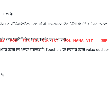
्त पहल 🪴
ियरिंग एवं पॉलिटेक्निक संस्थानों में अध्ययनरत विद्यार्थियों के लिए रोजगार
ीखने* तथा *सर्टिफिकेट प्राप्त करने* एक अवसर।
LLY__FOR__FOR_SOL_CLK_SKT__SOL_NANA_VET___SEP
भी ये कोर्स निःशुल्क उपलब्ध हैं। Teachers के लिए ये कोर्स value addition 
रवेश।