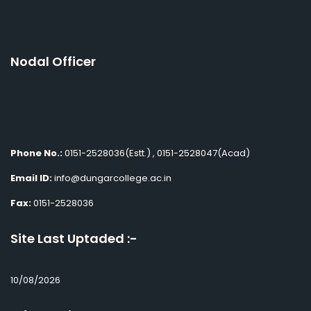
Nodal Officer
Phone No.:
0151-2528036(Estt.) , 0151-2528047(Acad)
Email ID:
info@dungarcollege.ac.in
Fax:
0151-2528036
Site Last Uptaded :-
10/08/2026