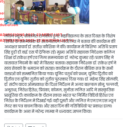
ity
Previous
Next
olarship Portal
Sampark
Education
I ADMISSIONS 2021-22 MERIT LIST - I
लॉयन न्यूज, बीकानेर। राजकीय डूंगर महाविद्यालय के सात दिवस के विशेष
I ADMISSIONS 2021-22 WAITING LIST - I
शिविर के समन्वयक डॉ. सत्यनारायण जाटोलिया ने बताया की कार्यक्रम की
अध्यक्षत प्राचार्य डॉ. सतीश कौशिक ने की। कार्यक्रम में विशिष्ठ अतिथि प्रताप
सिंह डूडी डी.वाई. एस.पी ट्रेफिक रहें। मुख्य अतिथि सहायक निदेशक कॉलेज
शिक्षा डॉ.राकेश हर्ष एवं जिला समन्वयक डॉ. नरेन्द्र कुमार रहें। प्रताप सिंह ने
यातायात नियमों के बारे में विस्तार बताया। सहायक निदेशक डॉ. राकेश हर्ष ने
स्वंय सेवकों के श्रमदान को सराहा। कार्यक्रम के दौरान बौधिक सत्र के सभी
वक्ताओं को सम्मानित किया गया। यूनिट चतुर्थ को प्रथम, यूनिट द्वितीय को
द्वितीय एवं यूनिट तुतीय को तुतीय पुरूस्कार दिया गया। डॉ. महेन्द्र सिंह सोलंकी,
डॉ. संदीप यादव ओमप्रकाश के दिशा निर्देशन में अजय बारूपाल सोनू, पल्लवी,
अनूराधा, नितेश हितेश, प्रियंका, कोमल, सुनीता ललित आदि ने सांस्कृतिक
प्रस्तूतिया दी। कार्यक्रम के दौरान स्वच्छ भारत पर निर्मित विडियों हितेश एवं
नितेश के निर्देशन में दिखाई गई। वही दूसरी और ललित ने एन.एन.एस न्यूज
लेटर का पत्र वाचन किया। और सात दिन की गतिविधियों पर प्रकाश डाला।
कार्यक्रम के अन्त में नरेन्द्र लाम्बा ने धन्यवाद ज्ञापन किया।