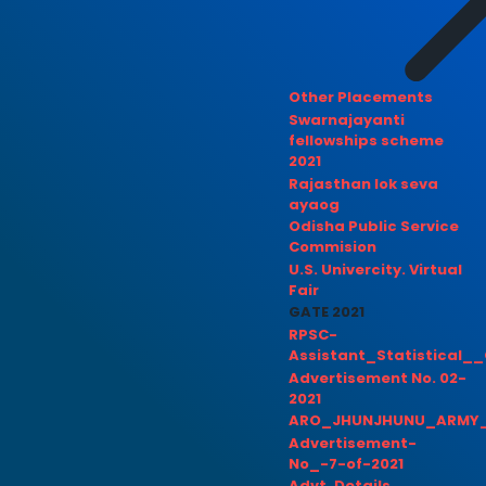
Other Placements
Swarnajayanti
fellowships scheme
2021
Rajasthan lok seva
ayaog
Odisha Public Service
Commision
U.S. Univercity. Virtual
Fair
GATE 2021
RPSC-
Assistant_Statistical__
Advertisement No. 02-
2021
ARO_JHUNJHUNU_ARMY_
Advertisement-
No_-7-of-2021
Advt. Details