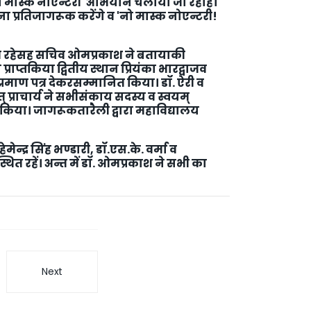
ो मास्क नोएन्टरी' अभियान चलाया जा रहाहै।
प्रतिजागरूक करेंगे व 'नो मास्क नोएन्टरी!
दव रहेसह सचिव ओमप्रकाश ने बतायाकी
प्तकिया द्वितीय स्थान प्रियंका भारद्वाजव
े प्रमाण पत्र देकरसम्मानित किया। डॉ. ऐरी व
 प्राचार्य ने सभीसंकाय सदस्य व स्वयम्‌
किया। जागरूकतारैली द्वारा महाविद्यालय
मेन्द्र सिंह भण्डारी, डॉ.एस.के. वर्मा व
त रहें। अन्त में डॉ. ओमप्रकाश ने सभी का
Next