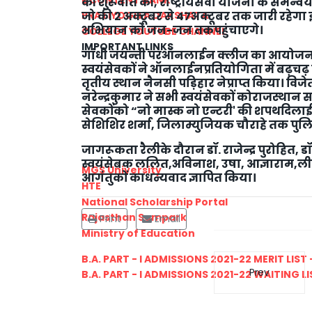
की शुरूवात की, राष्ट्रीयसेवा योजना के समन
जो की 2 अक्टूबर से 47अक्टूबर तक जारी रहेगा
PRATIYOGITA DAKSHATA
अभियान को जन-जन तकपहुंचाएगे।
COLLEGE YOUTUBE CHANNEL
IMPORTANT LINKS
गांधी जयन्ती परऑनलाईन क्लीज का आयोजन भी
स्वयंसेवकों ने ऑनलाईनप्रतियोगिता में बढ़चढ़
तृतीय स्थान नैनसी पड़िहार नेप्राप्त किया। विजे
नरेन्द्रकुमार ने सभी स्वयंसेवकों कोराजस्थान स
सेवकोंको “नो मास्क नो एन्टरी' की शपथदिलाई
सेशिशिर शर्मा, जिलाम्युजियक चौराहे तक पु
जागरूकता रैलीके दौरान डॉ. राजेन्द्र पुरोहित, डॉ.प
स्वयंसेबक ललित,अविनाश, उषा, आज्ञाराम,लीलाध
MGS University
आगंतुकों काधन्यवाद ज्ञापित किया।
HTE
National Scholarship Portal
Rajasthan Sampark
Print
Email
Ministry of Education
B.A. PART - I ADMISSIONS 2021-22 MERIT LIST -
Prev
B.A. PART - I ADMISSIONS 2021-22 WAITING LIS