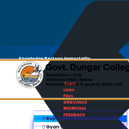
Knowledge Bestows Immortality
Quick
Links
Files
GRIEVANCE
REDRESSAL
FEEDBACK
Rajiv Gandhi E-Content Bank
Gyan Sudha - Success Sathi