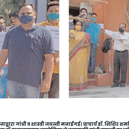
LLY__FOR__FOR_SOL_CLK_SKT__SOL_NANA_VET___SEP
ाद्वारा गांधी व शास्त्री जयन्ती मनाईगई। प्राचार्य डॉ. शिशिर शर्म