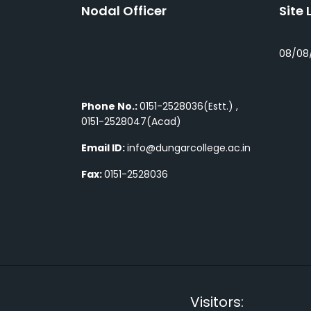
Nodal Officer
Site 
08/08
Phone No.:
0151-2528036(Estt.) ,
0151-2528047(Acad)
Email ID:
info@dungarcollege.ac.in
Fax:
0151-2528036
Visitors: