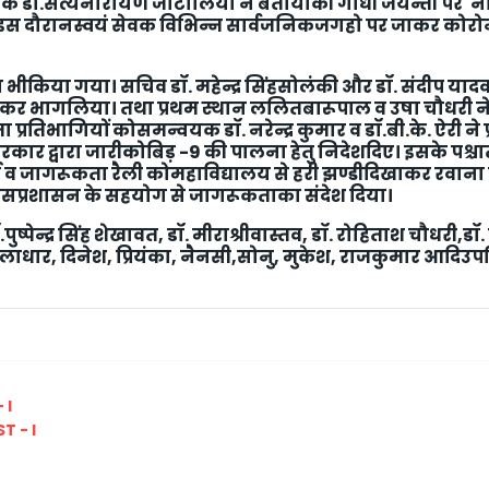
्वयक डॉ.सत्यनारायण जाटोलिया ने बतायाकी गांधी जयन्ती पर 'न
 इस दौरानस्वयं सेवक विभिन्न सार्वजनिकजगहो पर जाकर कोरोना 
किया गया। सचिव डॉ. महेन्द्र सिंहसोलंकी और डॉ. संदीप या
 कर भागलिया। तथा प्रथम स्थान ललितबारूपाल व उषा चौधरी ने प्रा
ता प्रतिभागियों कोसमन्वयक डॉ. नरेन्द्र कुमार व डॉ.बी.के. ऐरी न
रकार द्वारा जारीकोबिड़ -9 की पालना हेतु निदेशदिए। इसके पश्चात्‌
 व जागरूकता रैली कोमहाविद्यालय से हरी झण्डीदिखाकर रवाना 
लिसप्रशासन के सहयोग से जागरूकताका संदेश दिया।
ुष्पेन्द्र सिंह शेखावत, डॉ. मीराश्रीवास्तव, डॉ. रोहिताश चौधरी,डॉ. हे
ार, दिनेश, प्रियंका, नैनसी,सोनु, मुकेश, राजकुमार आदिउपस्थि
 I
T - I