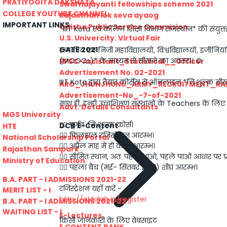
PRATIYOGITA DAKSHATA
Swarnajayanti fellowships scheme 2021
COLLEGE YOUTUBE CHANNEL
Rajasthan lok seva ayaog
IMPORTANT LINKS
Odisha Public Service Commision
*IIIT Kota एवं कॉलेज शिक्षा विभाग राजस्थान* की संयुक
U.S. Univercity. Virtual Fair
GATE 2021
राजकीय एवं निजी महाविद्यालयों, विश्वविद्यालयों, इंजीन
(MOOCs)* के माध्यम से सीखने का अवसर।। 🌻
RPSC-Assistant_Statistical__Officer
Advertisement No. 02-2021
IIIT Kota द्वारा तैयार कोर्सेस से ऑनलाइन *निःशुल्क स
ARO_JHUNJHUNU_ARMY_RECRUITMENT_RA
Advertisement-No_-7-of-2021
साथ ही, इन्ही उच्चशिक्षण संस्थानों के Teachers के लिए 
Advt. Details Consultants
MGS University
👉🏻 पूर्णतः निःशुल्क कोर्स।
DCB E-Content
HTE
👉🏻 फिलहाल रजिस्ट्रेशन आरम्भ।
National Scholarship Portal
👉🏻 अप्रैल माह में ही कोर्स आरम्भ।
Rajasthan Sampark
👉🏻 सीमित स्थान, अतः पहले आओ, पहले पाओ आधार पर प्
Ministry of Education
👉🏻 पहला बैच (मई- सिंतबर 2021) शीघ्र आरम्भ।
B.A. PART - I ADMISSIONS 2021-22
रजिस्ट्रेशन यहाँ करें -
MERIT LIST - I
http://eldalab.in/register
B.A. PART - I ADMISSIONS 2021-22
WAITING LIST - I
E-Lectures
किसी जानकारी के लिए वेबसाइट
E CONTENT BANK