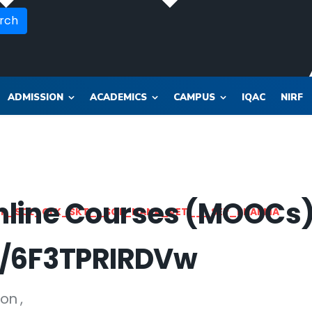
rch
ADMISSION
ACADEMICS
CAMPUS
IQAC
NIRF
nline Courses (MOOCs
OR_SOL_CLK_SKT__SOL_NANA_VET___SEP_PHARMA
e/6F3TPRIRDVw
ion