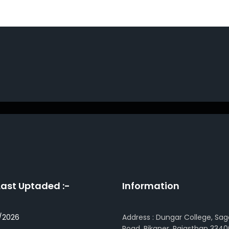
Last Uptaded :-
Information
/2026
Address : Dungar College, Sag
Road, Bikaner, Rajasthan 3340