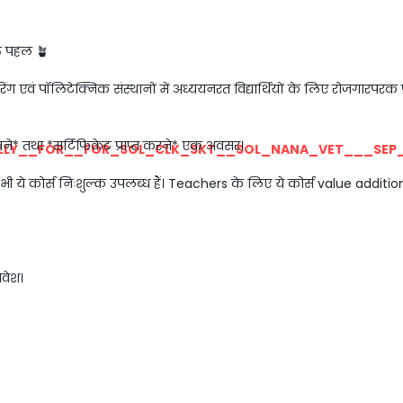
्त पहल 🪴
ियरिंग एवं पॉलिटेक्निक संस्थानों में अध्ययनरत विद्यार्थियों के लिए रोजगार
ीखने* तथा *सर्टिफिकेट प्राप्त करने* एक अवसर।
LLY__FOR__FOR_SOL_CLK_SKT__SOL_NANA_VET___SEP
भी ये कोर्स निःशुल्क उपलब्ध हैं। Teachers के लिए ये कोर्स value addition 
रवेश।