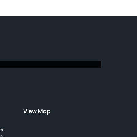
View Map
ar
01