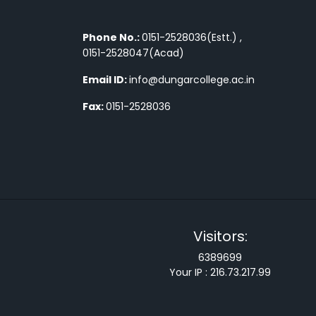
Phone No.:
0151-2528036(Estt.) ,
0151-2528047(Acad)
Email ID:
info@dungarcollege.ac.in
Fax:
0151-2528036
Visitors:
6389699
Your IP :
216.73.217.99