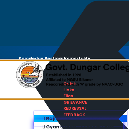
Knowledge Bestows Immortality
Quick
Links
Files
GRIEVANCE
REDRESSAL
FEEDBACK
Rajiv Gandhi E-Content Bank
Gyan Sudha - Success Sathi